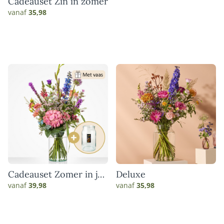
Cadeauset Zin in zomer
vanaf
35,98
Cadeauset Zomer in je
Deluxe
vaas
vanaf
39,98
vanaf
35,98