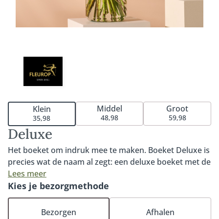
Middel
Groot
Klein
48,98
59,98
35,98
Deluxe
Het boeket om indruk mee te maken. Boeket Deluxe is
precies wat de naam al zegt: een deluxe boeket met de
mooiste bloemen van het seizoen. Rijkelijk, groot in al
Lees meer
haar charme en een ware blikvanger. Een boeket vol
Kies je bezorgmethode
energieke kleuren en ultraverse bloemen. Een
absolute aanrader. Tip: bestel onze heerlijke
Bezorgen
Afhalen