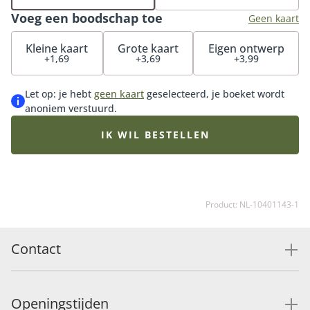
chocolade of bonbons of kies voor een bijpassende
Voeg een boodschap toe
vaas (de perfecte match met dit boeket).
Geen kaart
Kleine kaart
Grote kaart
Eigen ontwerp
+1,69
+3,69
+3,99
Let op: je hebt
geen kaart
geselecteerd, je boeket wordt
anoniem verstuurd.
IK WIL BESTELLEN
Product: NL-10401143-1
Contact
Openingstijden