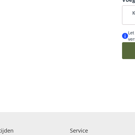
K
Let
ver
ijden
Service