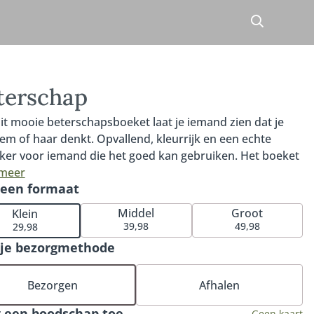
terschap
it mooie beterschapsboeket laat je iemand zien dat je
em of haar denkt. Opvallend, kleurrijk en een echte
ker voor iemand die het goed kan gebruiken. Het boeket
 een prachtige roos, mooie gerbera en de opvallende
 meer
 een formaat
onia. Ons Beterschap boeket is voor niets één van onze
ellers en perfect om iemand een hart onder de riem te
Middel
Groot
Klein
n. Tip: bestel een bijpassende vaas of ga voor onze
39,98
49,98
29,98
uze bonbons of heerlijke chocolade.
 je bezorgmethode
Bezorgen
Afhalen
 een boodschap toe
Geen kaart