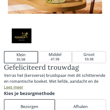
Middel
Groot
Klein
47,98
59,98
35,98
Gefeliciteerd trouwdag
Verras het (kersverse) bruidspaar met dit schitterende
en romantische boeket. Met liefde, aandacht en de
mooiste bloemen van het seizoen samengesteld door
Lees meer
de lokale vakbloemist. Dit boeket is perfect om het
Kies je bezorgmethode
gelukkige bruidspaar te feliciteren met hun trouwdag.
Of ze nu net getrouwd zijn (newly weds) of al jaren
Bezorgen
Afhalen