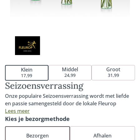
Middel
Groot
Klein
24,99
31,99
17,99
Seizoensverrassing
Onze populaire Seizoensverrassing wordt met liefde
en passie samengesteld door de lokale Fleurop
bloemist. Met de mooiste bloemen van dit moment
Lees meer
creëert de bloemist een leuk boeket om jezelf of
Kies je bezorgmethode
iemand anders mee te verrassen. De
Seizoensverrassing wisselt elk seizoen en is
Bezorgen
Afhalen