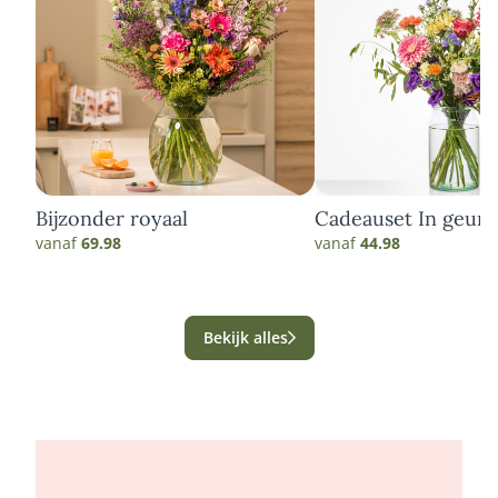
Bijzonder royaal
Cadeauset In geure
kleuren
vanaf
69.98
vanaf
44.98
Bekijk alles