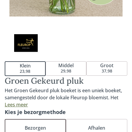
Middel
Groot
Klein
29,98
37,98
23,98
Groen Gekeurd pluk
Het Groen Gekeurd pluk boeket is een uniek boeket,
samengesteld door de lokale Fleurop bloemist. Het
boeket bestaat uit duurzaam gekwalificeerde MPS-A+
Lees meer
en MPS-A kwaliteitsbloemen die op het moment van
Kies je bezorgmethode
bestellen goed beschikbaar zijn. MPS- ABC is het
wereldwijde certificaat dat duurzaamheid van
Bezorgen
Afhalen