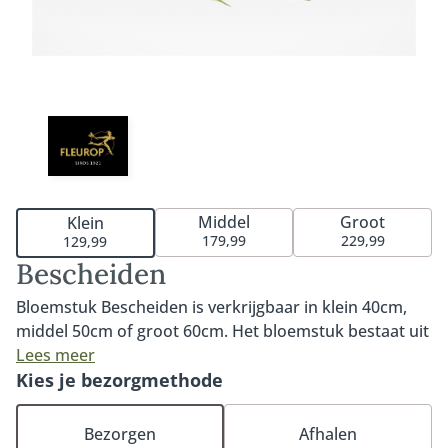
Middel
Groot
Klein
179,99
229,99
129,99
Bescheiden
Bloemstuk Bescheiden is verkrijgbaar in klein 40cm,
middel 50cm of groot 60cm. Het bloemstuk bestaat uit
verschillende witte bloemen en heeft een klassieke en
Lees meer
tijdloze uitstraling waardoor het rouwstuk geschikt is
Kies je bezorgmethode
voor elk afscheid. Het biedermeier rouwstuk
Bescheiden is een compact en tijdloos bloemstuk. Het
Bezorgen
Afhalen