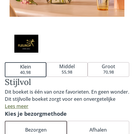
Middel
Groot
Klein
55,98
70,98
40,98
Stijlvol
Dit boeket is één van onze favorieten. En geen wonder.
Dit stijlvolle boeket zorgt voor een onvergetelijke
verrassing dankzij de prachtige combinatie van roze
Lees meer
rozen, gerbera's en de prachtige Eustoma. Met recht
Kies je bezorgmethode
een stijlvol boeket om iemand een onvergetelijke dag
mee te bezorgen. Tip: maak de verrassing compleet
Bezorgen
Afhalen