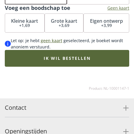
met onze bijpassende vaas, luxueuze bonbons of
Voeg een boodschap toe
heerlijke chocolade.
Geen kaart
Kleine kaart
Grote kaart
Eigen ontwerp
+1,69
+3,69
+3,99
Let op: je hebt
geen kaart
geselecteerd, je boeket wordt
anoniem verstuurd.
IK WIL BESTELLEN
Product: NL-10001147-1
Contact
Openingstijden