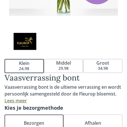
Middel
Groot
Klein
29,98
34,98
24,98
Vaasverrassing bont
Vaasverrassing bont is de ultieme verrassing en wordt
persoonlijk samengesteld door de Fleurop bloemist.
De vaasverrassing is een combinatie van een moderne
Lees meer
vaas beschikbaar in 3 formaten - klein, middel en groot
Kies je bezorgmethode
- met mooie verse seizoensbloemen. De bloemist kiest
de bloemen, snijdt deze voor levering schuin af en
Bezorgen
Afhalen