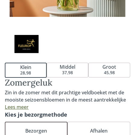
Middel
Groot
Klein
37,98
45,98
28,98
Zomergeluk
Zin in de zomer met dit prachtige veldboeket met de
mooiste seizoensbloemen in de meest aantrekkelijke
pasteltinten. Van lichtblauw tot perzik en dieproze.
Lees meer
Met het boeket Zomergeluk zorg je gegarandeerd voor
Kies je bezorgmethode
een glimlach op het gezicht van de ontvanger. Tip:
bestel onze bijpassende vaas, luxe bonbons of
Bezorgen
Afhalen