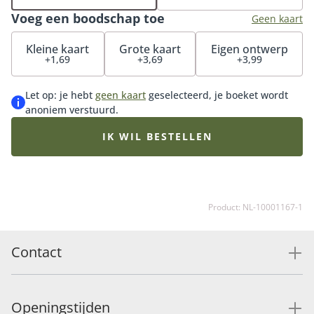
heerlijke chocolade en maak de verrassing compleet.
Voeg een boodschap toe
Geen kaart
Kleine kaart
Grote kaart
Eigen ontwerp
+1,69
+3,69
+3,99
Let op: je hebt
geen kaart
geselecteerd, je boeket wordt
anoniem verstuurd.
IK WIL BESTELLEN
Product: NL-10001167-1
Contact
Openingstijden