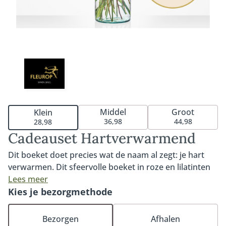
Middel
Groot
Klein
36,98
44,98
28,98
Cadeauset Hartverwarmend
Dit boeket doet precies wat de naam al zegt: je hart
verwarmen. Dit sfeervolle boeket in roze en lilatinten
kenmerkt zich door de opvallende gerbera, kleurrijke
Lees meer
roos en prachtige anjer. Een boeket dat zeker in de
Kies je bezorgmethode
smaak zal vallen dankzij de warme tinten en het
compacte formaat. Het boeket Hartverwarmend
Bezorgen
Afhalen