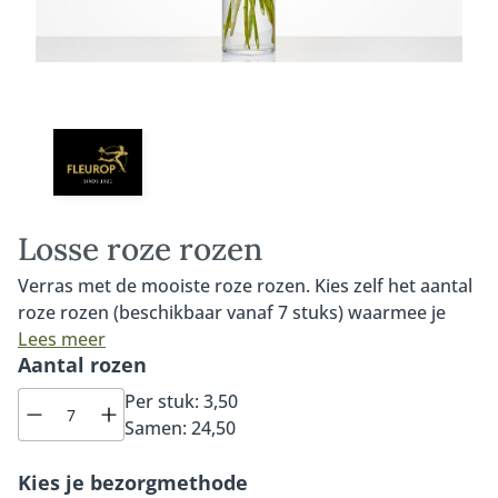
Losse roze rozen
Verras met de mooiste roze rozen. Kies zelf het aantal
roze rozen (beschikbaar vanaf 7 stuks) waarmee je
iemand wilt verrassen. Onze roze rozen zijn van de
Lees meer
Aantal rozen
allerhoogste kwaliteit, altijd dagvers en worden met
liefde en veel vakmanschap door de lokale Fleurop
Per stuk:
3,50
bloemist samengesteld tot een prachtig boeket. De
Samen:
24,50
roze rozen die worden gebruikt in dit boeket zijn de
Sweet Avalanche rozen. Deze roos heeft een zachtroze
Kies je bezorgmethode