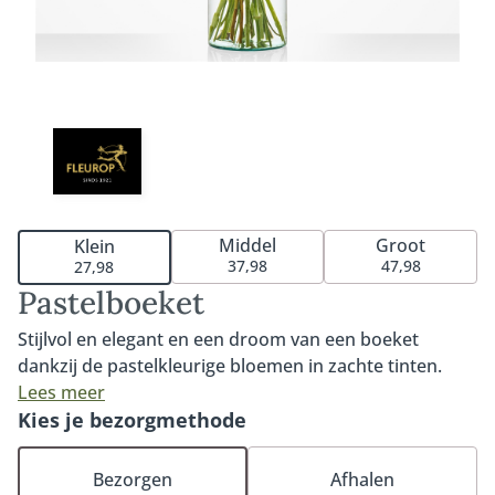
Middel
Groot
Klein
37,98
47,98
27,98
Pastelboeket
Stijlvol en elegant en een droom van een boeket
dankzij de pastelkleurige bloemen in zachte tinten.
Pastelboeket is een lust voor het oog en dankzij de
Lees meer
subtiele kleuren past dit boeket moeiteloos in elk
Kies je bezorgmethode
interieur: van modern en mimalistisch tot klassiek en
landelijk en is het boeket geschikt voor elke
Bezorgen
Afhalen