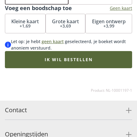
gelegenheid. Dit Pastelboeket komt het beste tot haar
Voeg een boodschap toe
recht in onze Perfect vintage vaas, de perfecte match
Geen kaart
voor dit boeket. Maak je cadeau helemaal af met onze
Kleine kaart
Grote kaart
Eigen ontwerp
luxueuze bonbons of heerlijke chocolade.
+1,69
+3,69
+3,99
Let op: je hebt
geen kaart
geselecteerd, je boeket wordt
anoniem verstuurd.
IK WIL BESTELLEN
Product: NL-10001197-1
Contact
Openingstijden