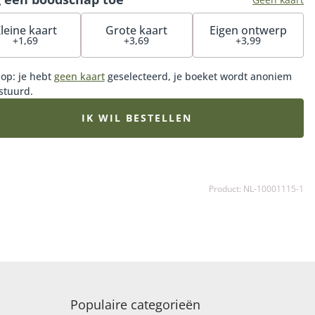
teren!
leine kaart
Grote kaart
Eigen ontwerp
+1,69
+3,69
+3,99
 op: je hebt
geen kaart
geselecteerd, je boeket wordt anoniem
stuurd.
IK WIL BESTELLEN
Product: NL-10001115-1
Populaire categorieën