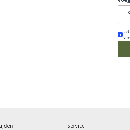
schit
K
Let
ver
ijden
Service