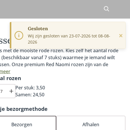
Gesloten
×
Wij zijn gesloten van 23-07-2026 tot 08-08-
sse rode rozen
2026
s met de mooiste rode rozen. Kies zelf het aantal rode
 (beschikbaar vanaf 7 stuks) waarmee je iemand wilt
ssen. Onze premium Red Naomi rozen zijn van de
hoogste kwaliteit, van Nederlandse bodem en de mooiste
 meer
al rozen
n soort. De Red Naomi roos is een prachtige roos met
elachtige bloemblaadjes, een grote knop en tot wel
Per stuk:
3,50
ig bloemblaadjes per roos. Bovendien heeft de Red
Samen:
24,50
 roos een zoete en subtiele geur. De steel van onze Red
 roos is tenminste 60cm lang. Onze rode rozen zijn
 je bezorgmethode
jgbaar vanaf 7 stuks. Je kiest zelf het aantal en de lokale
op bloemist stelt daarmee een prachtige rode rozen
Bezorgen
Afhalen
t samen. Maak je cadeau extra speciaal met een