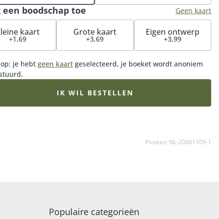
ssende vaas. Tot 5 stuks kies je de Soho vaas, bij 11 tot 20
 een boodschap toe
Geen kaart
 de Medium Perfect vaas, 25 tot 50 stuks de Grote
ct vaas, en vanaf 50 stuks de Deluxe vaas.
leine kaart
Grote kaart
Eigen ontwerp
+1,69
+3,69
+3,99
 op: je hebt
geen kaart
geselecteerd, je boeket wordt anoniem
stuurd.
IK WIL BESTELLEN
Product: NL-20001109-1
Populaire categorieën